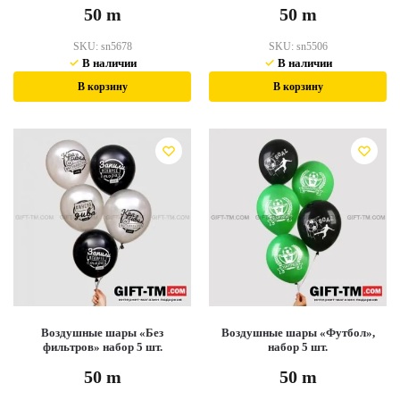
50
m
50
m
SKU:
sn5678
SKU:
sn5506
В наличии
В наличии
В корзину
В корзину
Воздушные шары «Без
Воздушные шары «Футбол»,
фильтров» набор 5 шт.
набор 5 шт.
50
m
50
m