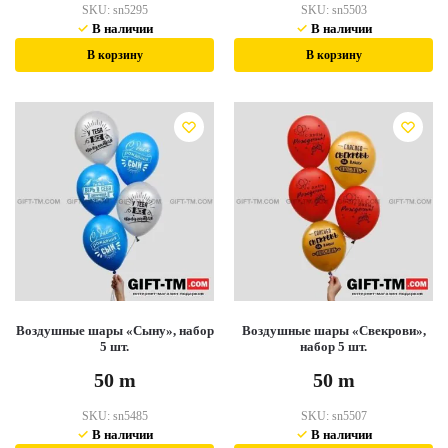
SKU:
sn5295
SKU:
sn5503
В наличии
В наличии
В корзину
В корзину
Воздушные шары «Сыну», набор
Воздушные шары «Свекрови»,
5 шт.
набор 5 шт.
50
m
50
m
SKU:
sn5485
SKU:
sn5507
В наличии
В наличии