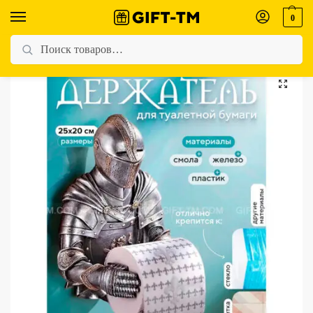
0
Главная
Магазин
Для мужчин
Держатель для туалетной бумаги «Рыцарь»
/
/
/