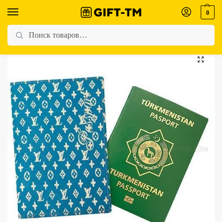
0
Главная
Магазин
Для женщин
Кожаная обложка для паспорта «Louis Vuitton» (голубая)
/
/
/