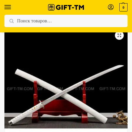
0
Главная
Магазин
Все товары
Меч самурайский сувенирный катана «White» с подставкой
/
/
/