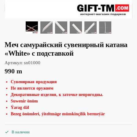
Меч самурайский сувенирный катана
«White» с подставкой
Артикул:
sn01000
990
m
Сувенирная продукция
Не является оружием
Декоративные изделия, к заточке непригодны.
Suwenir önüm
Ýarag däl
Bezeg önümleri, ýiteltmäge mümkinçilik bermeýär
В наличии