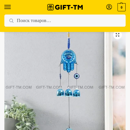
0
Главная
Магазин
Все товары
Музыка ветра металл, дерево «Абхая мудра» 3 колокольчика h=34 см
/
/
/