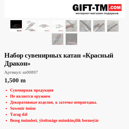
Набор сувенирных катан «Красный
Дракон»
Артикул:
sn00897
1,500
m
Сувенирная продукция
Не является оружием
Декоративные изделия, к заточке непригодны.
Suwenir önüm
Ýarag däl
Bezeg önümleri, ýiteltmäge mümkinçilik bermeýär