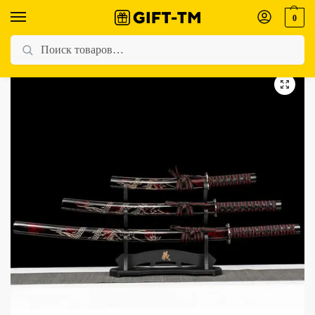
0
Главная
Магазин
Катаны и мечи
Набор сувенирных катан «Красный Дракон»
/
/
/