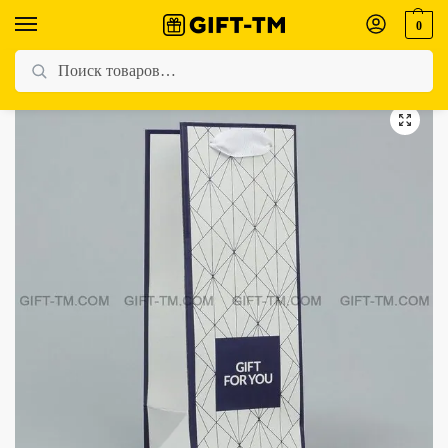
0
Главная
Магазин
Упаковка
Пакет подарочный «Gift for you», 9×25×8,9 см
/
/
/