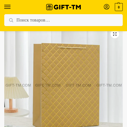
0
Главная
Магазин
Все товары
Пакет подарочный «Ромб», цвет золото 40×31×12,5 см
/
/
/