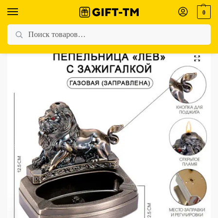
0
Главная
Магазин
Для мужчин
Пепельница «Лев» с зажигалкой
/
/
/