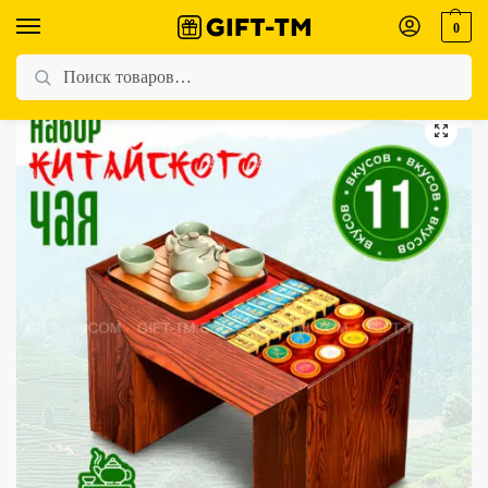
0
Главная
Магазин
Элитный чай
Подарочный набор элитного китайского чая «11 вкусов Востока» + чайный сервиз
/
/
/