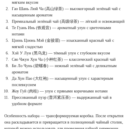
мягким вкусом
Гао Шань Люй Ча (高山绿茶) — высокогорный зелёный чай с
насыщенным ароматом
Премиальный зелёный чай (高级绿茶) — лёгкий и освежающий
Те Гуань Инь (铁观音) — ароматный улун с цветочными
нотами
Цзинь Цзюнь Мэй (金骏眉) — изысканный красный чай с
мягкой сладостью
Хэй У Лун (黑乌龙) — тёмный улун с глубоким вкусом
Сяо Чжун Хун Ча (小种红茶) — классический красный чай
Би Ло Чунь (碧螺春) — нежный зелёный чай с деликатным
ароматом
Да Хун Пао (大红袍) — насыщенный улун с характерным
послевкусием
Жоу Гуй (肉桂) — улун с пряными коричными нотами
Прессованный пуэр (普洱紧压茶) — выдержанный чай в
удобном формате
Особенность набора — трансформируемая коробка. После открытия
она раскладывается и превращается в полноценный чайный столик,
который можно использовать для проведения чайной церемонии.