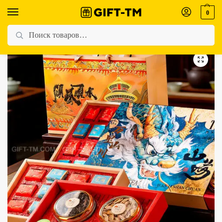
0
Главная
Магазин
Элитный чай
Подарочный набор китайского чая «Энергия долголетия» + женьшень и чёрная ягода годжи
/
/
/