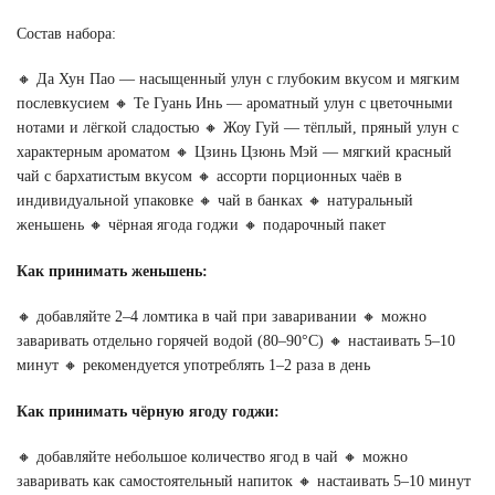
Состав набора:
🔸 Да Хун Пао — насыщенный улун с глубоким вкусом и мягким
послевкусием 🔸 Те Гуань Инь — ароматный улун с цветочными
нотами и лёгкой сладостью 🔸 Жоу Гуй — тёплый, пряный улун с
характерным ароматом 🔸 Цзинь Цзюнь Мэй — мягкий красный
чай с бархатистым вкусом 🔸 ассорти порционных чаёв в
индивидуальной упаковке 🔸 чай в банках 🔸 натуральный
женьшень 🔸 чёрная ягода годжи 🔸 подарочный пакет
Как принимать женьшень:
🔸 добавляйте 2–4 ломтика в чай при заваривании 🔸 можно
заваривать отдельно горячей водой (80–90°C) 🔸 настаивать 5–10
минут 🔸 рекомендуется употреблять 1–2 раза в день
Как принимать чёрную ягоду годжи:
🔸 добавляйте небольшое количество ягод в чай 🔸 можно
заваривать как самостоятельный напиток 🔸 настаивать 5–10 минут