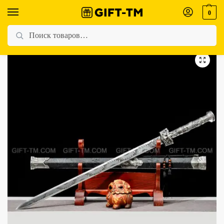
0
Главная
Магазин
Все товары
Сувенирный коллекционный меч «Тень дракона»
/
/
/