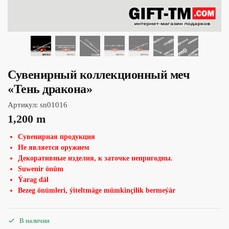
Сувенирный коллекционный меч
«Тень дракона»
Артикул:
sn01016
1,200
m
Сувенирная продукция
Не является оружием
Декоративные изделия, к заточке непригодны.
Suwenir önüm
Ýarag däl
Bezeg önümleri, ýiteltmäge mümkinçilik bermeýär
В наличии