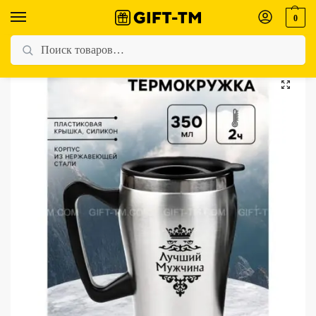
0
Главная
Магазин
Для мужчин
Термокружка «Лучший Мужчина», 350 мл
/
/
/