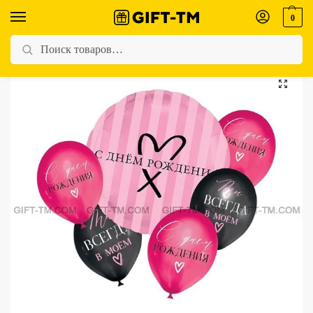
0
Главная
Магазин
Для женщин
Воздушный шары «С Днём Рождения» набор 6 шт.
/
/
/