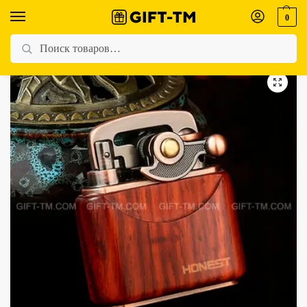
0
Главная
Магазин
Для мужчин
Зажигалка бензиновая «Honest» бронза, красное сандаловое дерево
/
/
/