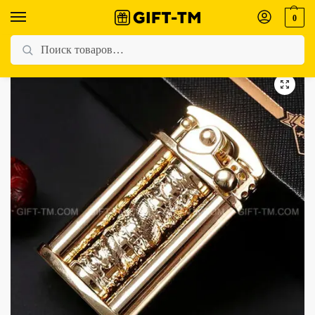
0
Главная
Магазин
Для мужчин
Зажигалка бензиновая Zorro «Dragon» золото
/
/
/