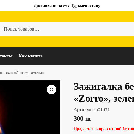
Доставка по всему Туркменистану
такты
Как купить
иновая «Zorro», зеленая
Зажигалка б
«Zorro», зеле
Артикул:
sn01031
300
m
Продается заправленной бензи