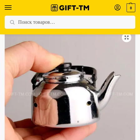
0
Главная
Магазин
Для мужчин
Зажигалка газовая «Чайник» ветрозащитная
/
/
/