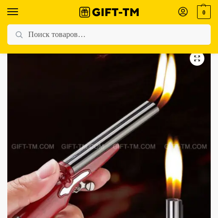
0
Главная
Магазин
Для мужчин
Зажигалка газовая «Ружье» 11,5 см
/
/
/