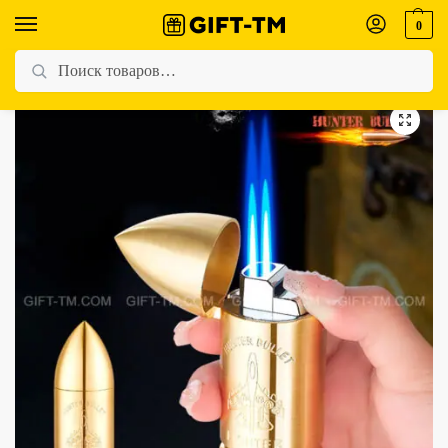
0
Главная
Магазин
Для мужчин
Зажигалка настольная газовая «Пуля»
/
/
/