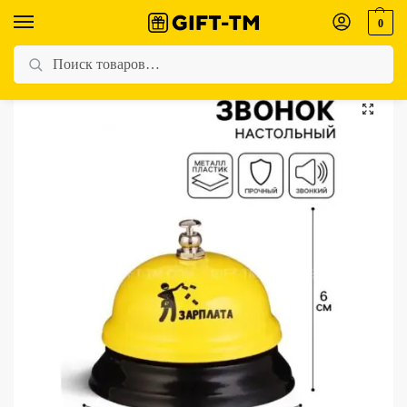
0
Главная
Магазин
Для мужчин
Звонок настольный «Зарплата»
/
/
/